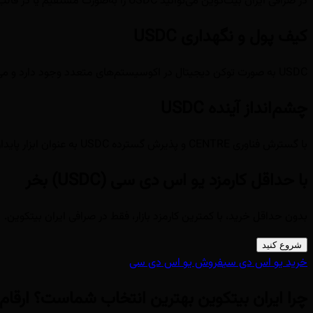
در صرافی ایران بیت‌کوین می‌توانید USDC را به‌صورت مستقیم یا در قالب جفت معاملاتی با سایر دارایی‌ها معامله کنید و از دلار دیجیتال برای عملیات خرید رمزارزها استفاده کنید.
کیف پول و نگهداری USDC
USDC به صورت توکن دیجیتال در اکوسیستم‌های متعدد وجود دارد و می‌تواند در کیف پول‌های دیجیتال نگهداری شود.
چشم‌انداز آینده USDC
با گسترش فناوری CENTRE و پذیرش گسترده USDC به عنوان ابزار پایدار برای تراکنش‌های دیجیتال، انتظار می‌رود این استیبلکوین نقش مهم‌تری در اقتصاد دیجیتال ایفا کند.
با حداقل کارمزد یو اس دی سی (USDC) بخر
بدون حداقل خرید، با کمترین کارمزد بازار، فقط در صرافی ایران بیتکوین.
شروع کنید
خرید یو اس دی سی
فروش یو اس دی سی
چرا ایران بیتکوین
بهترین انتخاب شماست؟ ارقام و