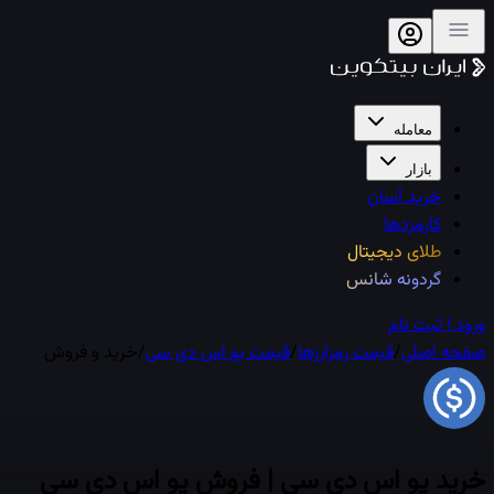
معامله
بازار
خرید آسان
کارمزدها
طلای دیجیتال
گردونه شانس
ورود | ثبت نام
صفحه اصلی
/
قیمت رمزارزها
/
قیمت
یو اس دی سی
/
خرید و فروش
خرید
یو اس دی سی
| فروش
یو اس دی سی