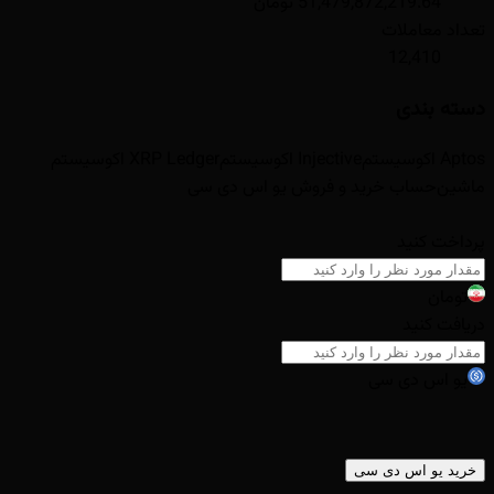
51,479,872,219.64 تومان
تعداد معاملات
12,410
دسته بندی
Aptos اکوسیستم
Injective اکوسیستم
XRP Ledger اکوسیستم
ماشین‌حساب خرید و فروش
یو اس دی سی
پرداخت کنید
تومان
دریافت کنید
یو اس دی سی
خرید
یو اس دی سی