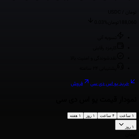
/ تومان
USDC
188,060
تومان
%
0.03
تسویه آنی
کارمزد رقابتی
نقدشوندگی و امنیت بالا
پشتیبانی ۲۴ ساعته
خرید
یو اس دی سی
فروش
نمودار قیمت
یو اس دی سی
۱ ساعت
۴ ساعت
۱ روز
۱ هفته
۱ روز
تومان