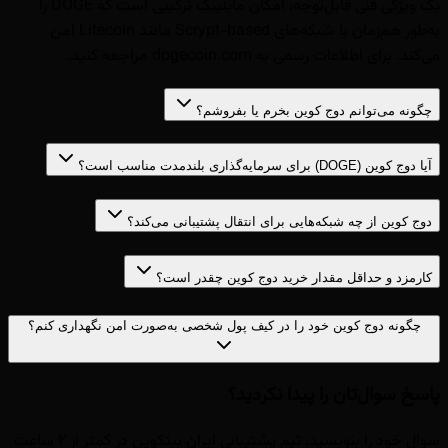
یک ویژگی فنیِ قابل‌توجه، امکان ماینینگ ترکیبی است که DOGE را
به‌طور هم‌زمان با شبکه‌های Scrypt-based مانند Litecoin امن
می‌کند. برای اطلاعات رسمی به dogecoin.com مراجعه کنید.
چگونه می‌توانم دوج کوین بخرم یا بفروشم؟
آیا دوج کوین (DOGE) برای سرمایه‌گذاری بلندمدت مناسب است؟
دوج کوین از چه شبکه‌هایی برای انتقال پشتیبانی می‌کند؟
کارمزد و حداقل مقدار خرید دوج کوین چقدر است؟
چگونه دوج کوین خود را در کیف پول شخصی به‌صورت امن نگهداری کنم؟
پاسخ سوال‌تان را پیدا نکردید؟
سوال خود را بنویسید، تیم پشتیبانی ایران بیتکوین در کمتر از ۲ ساعت