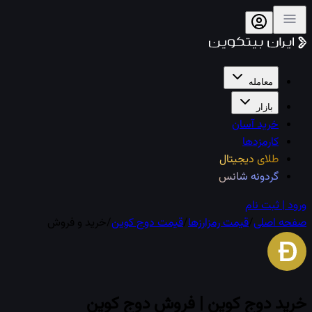
معامله
بازار
خرید آسان
کارمزدها
طلای دیجیتال
گردونه شانس
ورود | ثبت نام
صفحه اصلی
/
قیمت رمزارزها
/
قیمت
دوج کوین
/
خرید و فروش
خرید
دوج کوین
| فروش
دوج کوین