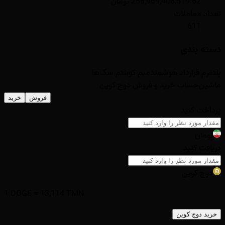
258,969,408,519.62 تومان
تعداد معاملات
611
دسته بندی
پلتفرم قرارداد هوشمند
میم کوین
تم سگ‌ها
ماشین‌حساب خرید و فروش
دوج کوین
فروش
خرید
پرداخت کنید
تومان
دریافت کنید
دوج کوین
1
DOGE
≈
13,114
TMN
خرید
دوج کوین