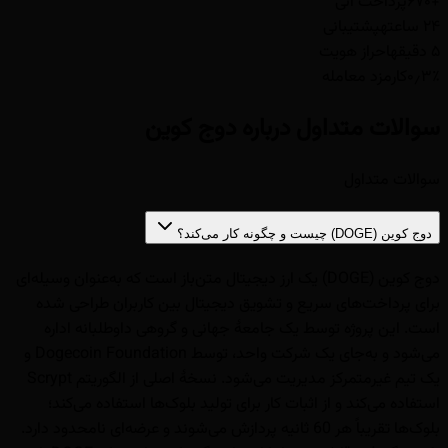
+۶۷۰
پرداخت آنی
۲۴ ساعته
پشتیبانی
۵ دقیقه
احراز هویت
۰٫۳٪
کارمزد معامله
سوالات متداول درباره دوج کوین
سوالات متداول
دوج کوین (DOGE) چیست و چگونه کار می‌کند؟
دوج کوین (DOGE) یک ارز دیجیتال متن‌باز است که به‌عنوان وسیله‌ای
برای پرداخت‌های سریع و تشویق دیجیتال بین کاربران طراحی شده
است. این پروژه توسط یک جامعهٔ جهانی و گروهی داوطلبانه اداره
می‌شود و به‌جای یک شرکت واحد، توسط Dogecoin Foundation و
یک تیم غیرمتمرکز مدیریت می‌شود. نسخهٔ اصلی از الگوریتم Scrypt
استفاده می‌کند و از اثبات کار برای تولید بلوک‌ها استفاده می‌کند؛
بلوک‌ها تقریباً هر 60 ثانیه پردازش می‌شوند و عرضه‌ای نامحدود دارد.