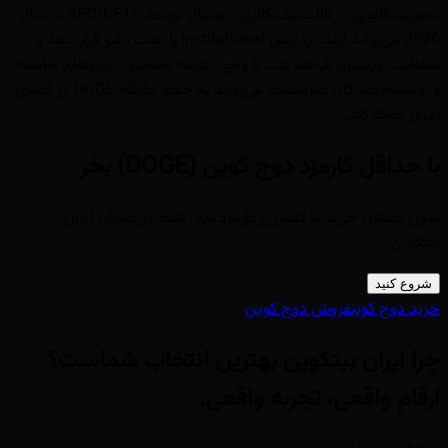
تصویب قانونی در قالب یک کالای دیجیتال توسط SEC/CFTC در سال
2026 می‌تواند آینده پذیرش institutional را تحت تأثیر قرار دهد و
شفافیت بیشتری فراهم کند. با وجود عرضه نامحدود، نیروهای جامعه
و توسعه‌دهندگان غیرمتمرکز می‌تواند به حفظ جایگاه DOGE در فضای
رمزارز کمک کند.
با حداقل کارمزد دوج کوین (DOGE) بخر
بدون حداقل خرید، با کمترین کارمزد بازار، فقط در صرافی ایران
بیتکوین.
شروع کنید
خرید دوج کوین
فروش دوج کوین
چرا ایران بیتکوین
بهترین انتخاب شماست؟
ارقام واقعی، تجربه واقعی.