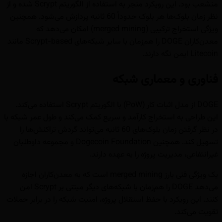
منشعب بود. این رویکرد منجر به استفاده از الگوريتم Scrypt شده و از
نظر زمان بلوک‌ها هر بلوک حدوداً 60 ثانیه پردازش می‌شود. همچنین
ویژگی استخراج ترکیبی (merged mining) امکان می‌دهد که
معدن‌کاران DOGE را هم‌زمان با سایر شبکه‌های Scrypt-based مانند
Litecoin ایمن نگه دارند.
فناوری و معماری شبکه
DOGE از مدل اثبات کار (PoW) با الگوریتم Scrypt استفاده می‌کند.
این طراحی به استخراج کارآمد و سریع کمک می‌کند و طول عمر شبکه با
در نظر گرفتن زمان بلوک‌های 60 ثانیه می‌تواند گردش تراکنش‌ها را
تسهیل کند. همچنین Dogecoin Foundation و مجموعه داوطلبان
غیرانتفاعی، مدیریت پروژه را به عهده دارند.
یک ویژگی فنی بارز merged mining است که به معدن‌کاران اجازه
می‌دهد DOGE را هم‌زمان با شبکه‌های دیگر مبتنی بر Scrypt امن
کنند. این رویکرد با حفظ استقلال پروژه، امنیت شبکه را در برابر حملات
تقویت می‌کند.