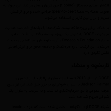
انتشار اهدای دیجیتال (tipping) بین کاربران عمل می‌کند. این پروژه به
صورت همتا-به-همتا (peer-to-peer) طراحی شده و برای تراکنش
سریع و ارزان بین کاربران استفاده می‌شود.
بر خلاف برخی پروژه‌ها که توسط شرکت‌ها یا نهادهای قدرتمند هدایت
می‌شوند، DOGE به عنوان یک پروژه توسعه یافته توسط جامعه و از
طریق Dogecoin Foundation و گروه داوطلبان غیرانتفاعی مدیریت
می‌شود. این ترکیب اداره غیرمتمرکز و جامعه محور برای ارزش‌آفرینی
نقش کلیدی دارد.
تاریخچه و منشاء
DOGE در سال 2013 توسط مهندسان نرم‌افزار بیلی مارکوس و
Jackson Palmer به عنوان شوخی‌ای در بازار خلق شد. این ارز هیچ
عرضه عمومی یا دور سرمایه‌گذاری نداشت و به سرعت به عنوان یک
شوخی صریح شناخته شد.
شبکه DOGE از LuckyCoin حاصل شده است که خود از Litecoin