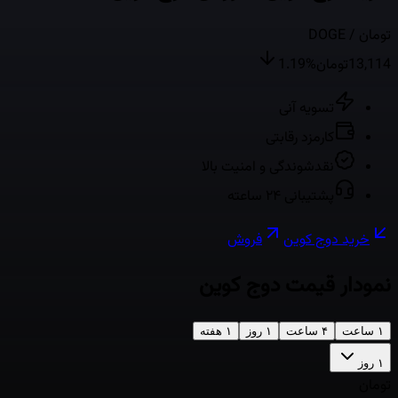
/ تومان
DOGE
13,114
تومان
%
1.19
تسویه آنی
کارمزد رقابتی
نقدشوندگی و امنیت بالا
پشتیبانی ۲۴ ساعته
خرید
دوج کوین
فروش
نمودار قیمت
دوج کوین
۱ ساعت
۴ ساعت
۱ روز
۱ هفته
۱ روز
تومان