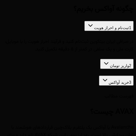
چگونه آواکس بخریم؟
1
ثبت‌نام و احراز هویت
در صرافی ایران بیتکوین ثبت‌نام کنید و فرآیند احراز هویت را با موبایل،
کارت ملی و یک سلفی در کمتر از ۵ دقیقه تکمیل کنید.
2
واریز تومان
3
خرید آواکس
فهرست مطالب
AVAX چیست؟
Avalanche یا آواکس یک پلتفرم بلاک‌چین قراردادهای هوشمند با
توان پردازشی بالا است. رمز ارز بومی این شبکه AVAX نام دارد و برای