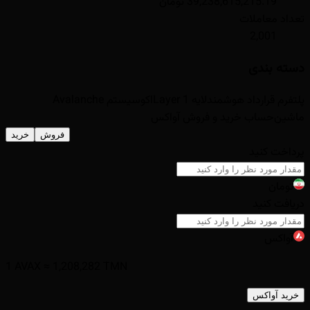
39,238,615,215.19 تومان
تعداد معاملات
2,001
دسته بندی
پلتفرم قرارداد هوشمند
لایه Layer 1
اکوسیستم Avalanche
ماشین‌حساب خرید و فروش
آواکس
فروش
خرید
پرداخت کنید
تومان
دریافت کنید
آواکس
1
AVAX
≈
1,208,282
TMN
خرید
آواکس