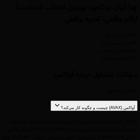
چرا ایران بیتکوین
بهترین انتخاب شماست؟
ارقام واقعی، تجربه واقعی.
+۶۷۰
پرداخت آنی
۲۴ ساعته
پشتیبانی
۵ دقیقه
احراز هویت
۰٫۳٪
کارمزد معامله
سوالات متداول درباره آواکس
سوالات متداول
آواکس (AVAX) چیست و چگونه کار می‌کند؟
AVAX یک پلت‌فرم بلاک‌چین با کارایی بالا برای قراردادهای هوشمند
است. اعتبارسنج‌ها با الگوریتم اجماع Proof-of-Stake شبکه را امن
نگه می‌کنند. AVAX از سه زنجیره اصلی پشتیبانی می‌کند: X-Chain برای