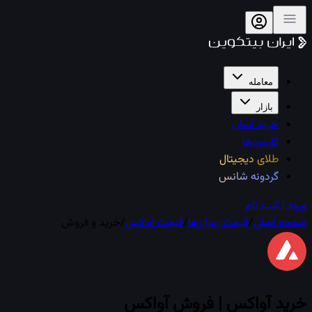
معامله
بازار
خرید آسان
کارمزدها
طلای دیجیتال
گردونه شانس
ورود | ثبت نام
صفحه اصلی
/
قیمت رمزارزها
/
قیمت
آواکس
/
خرید و فروش
خرید
آواکس
| فروش
آواکس