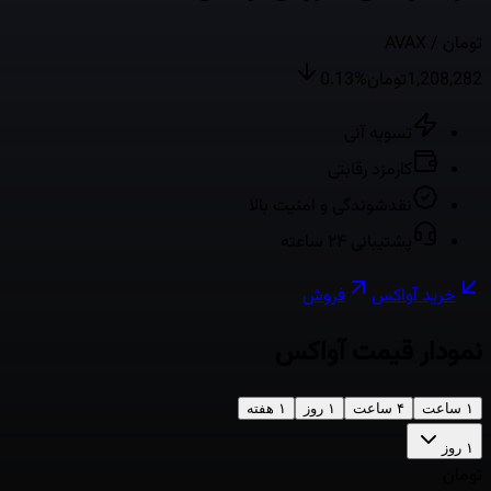
/ تومان
AVAX
1,208,282
تومان
%
0.13
تسویه آنی
کارمزد رقابتی
نقدشوندگی و امنیت بالا
پشتیبانی ۲۴ ساعته
خرید
آواکس
فروش
نمودار قیمت
آواکس
۱ ساعت
۴ ساعت
۱ روز
۱ هفته
۱ روز
تومان